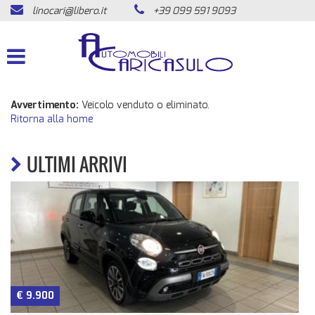
linocari@libero.it
+39 099 591 9093
HOME
LISTA VEICOLI
ACQUISTIAMO USATO
Avvertimento:
Veicolo venduto o eliminato.
Ritorna alla home
ASSISTENZA
ULTIMI ARRIVI
CONTATTI
NEWS
AREA COMMERCIANTI
€ 9.900
n