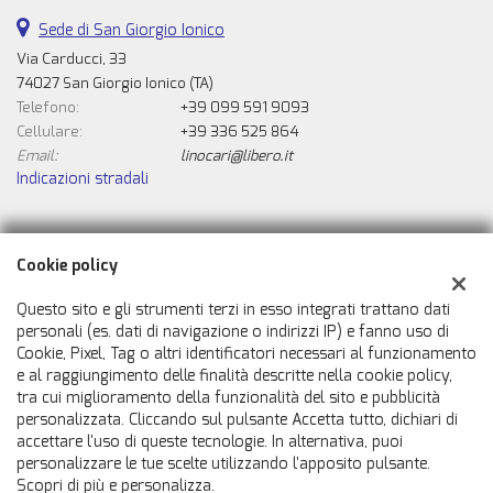
Sede di San Giorgio Ionico
Via Carducci, 33
74027 San Giorgio Ionico (TA)
Telefono:
+39 099 591 9093
Cellulare:
+39 336 525 864
Email:
linocari@libero.it
Indicazioni stradali
Dati fiscali:
Cookie policy
Automobili Caricasulo Snc
Via Carducci, 33, San Giorgio Ionico (TA)
Questo sito e gli strumenti terzi in esso integrati trattano dati
C.F/P.IVA:
02007050731
personali (es. dati di navigazione o indirizzi IP) e fanno uso di
Cookie, Pixel, Tag o altri identificatori necessari al funzionamento
Registro delle imprese:
TA
e al raggiungimento delle finalità descritte nella cookie policy,
tra cui miglioramento della funzionalità del sito e pubblicità
personalizzata. Cliccando sul pulsante Accetta tutto, dichiari di
accettare l'uso di queste tecnologie. In alternativa, puoi
personalizzare le tue scelte utilizzando l'apposito pulsante.
Scopri di più e personalizza.