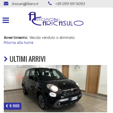
linocari@libero.it
+39 099 591 9093
HOME
LISTA VEICOLI
ACQUISTIAMO USATO
Avvertimento:
Veicolo venduto o eliminato.
Ritorna alla home
ASSISTENZA
ULTIMI ARRIVI
CONTATTI
NEWS
AREA COMMERCIANTI
€ 9.900
n