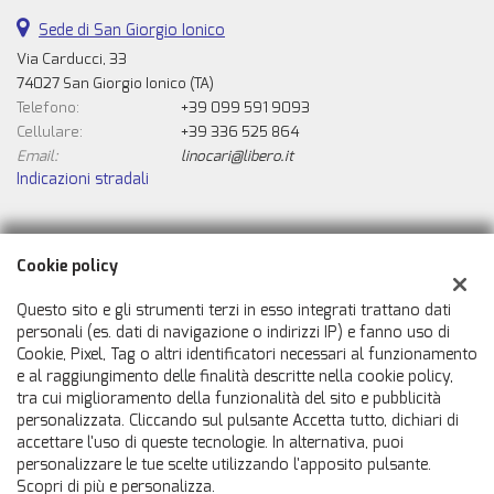
Sede di San Giorgio Ionico
Via Carducci, 33
74027 San Giorgio Ionico (TA)
Telefono:
+39 099 591 9093
Cellulare:
+39 336 525 864
Email:
linocari@libero.it
Indicazioni stradali
Dati fiscali:
Cookie policy
Automobili Caricasulo Snc
Via Carducci, 33, San Giorgio Ionico (TA)
Questo sito e gli strumenti terzi in esso integrati trattano dati
C.F/P.IVA:
02007050731
personali (es. dati di navigazione o indirizzi IP) e fanno uso di
Cookie, Pixel, Tag o altri identificatori necessari al funzionamento
Registro delle imprese:
TA
e al raggiungimento delle finalità descritte nella cookie policy,
tra cui miglioramento della funzionalità del sito e pubblicità
personalizzata. Cliccando sul pulsante Accetta tutto, dichiari di
accettare l'uso di queste tecnologie. In alternativa, puoi
personalizzare le tue scelte utilizzando l'apposito pulsante.
Scopri di più e personalizza.