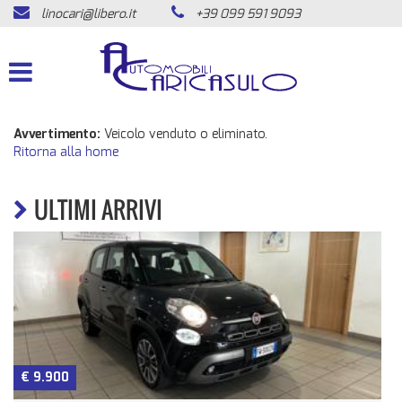
linocari@libero.it
+39 099 591 9093
HOME
LISTA VEICOLI
ACQUISTIAMO USATO
Avvertimento:
Veicolo venduto o eliminato.
Ritorna alla home
ASSISTENZA
ULTIMI ARRIVI
CONTATTI
NEWS
AREA COMMERCIANTI
€ 9.900
n