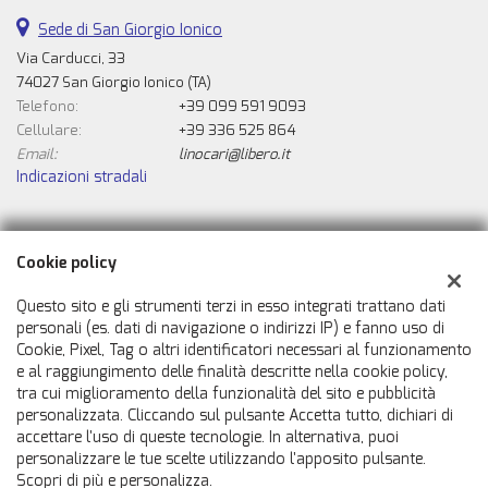
Sede di San Giorgio Ionico
Via Carducci, 33
74027 San Giorgio Ionico (TA)
Telefono:
+39 099 591 9093
Cellulare:
+39 336 525 864
Email:
linocari@libero.it
Indicazioni stradali
Dati fiscali:
Cookie policy
Automobili Caricasulo Snc
Via Carducci, 33, San Giorgio Ionico (TA)
Questo sito e gli strumenti terzi in esso integrati trattano dati
C.F/P.IVA:
02007050731
personali (es. dati di navigazione o indirizzi IP) e fanno uso di
Cookie, Pixel, Tag o altri identificatori necessari al funzionamento
Registro delle imprese:
TA
e al raggiungimento delle finalità descritte nella cookie policy,
tra cui miglioramento della funzionalità del sito e pubblicità
personalizzata. Cliccando sul pulsante Accetta tutto, dichiari di
accettare l'uso di queste tecnologie. In alternativa, puoi
personalizzare le tue scelte utilizzando l'apposito pulsante.
Scopri di più e personalizza.