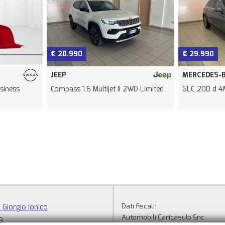
€ 29.990
€ 37.990
MERCEDES-BENZ
BMW
WD Limited
GLC 200 d 4Matic Executive
X4 xDrive20
Dati fiscali:
 Giorgio Ionico
Automobili Caricasulo Snc
3