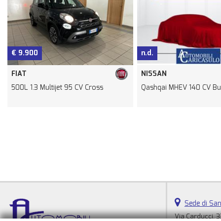
n.d.
€ 20.990
NISSAN
JEEP
Qashqai MHEV 140 CV Business
Compass 1.6 Multijet II 2
Sede di San
Via Carducci, 3