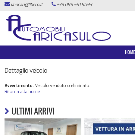
linocari@libero.it
+39 099 591 9093
HOME
LISTA VEICOLI
ACQUISTIAMO USATO
HOM
ASSISTENZA
Dettaglio veicolo
CONTATTI
Avvertimento:
Veicolo venduto o eliminato.
Ritorna alla home
NEWS
ULTIMI ARRIVI
AREA COMMERCIANTI