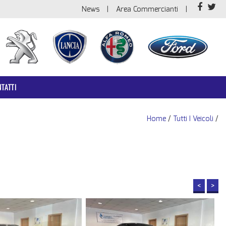
News
Area Commercianti
TATTI
Home
/
Tutti I Veicoli
/
<
>