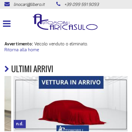
linocari@libero.it
+39 099 591 9093
HOME
LISTA VEICOLI
ACQUISTIAMO USATO
Avvertimento:
Veicolo venduto o eliminato.
Ritorna alla home
ASSISTENZA
ULTIMI ARRIVI
CONTATTI
NEWS
AREA COMMERCIANTI
n.d.