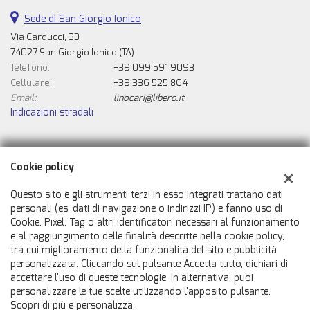
Sede di San Giorgio Ionico
Via Carducci, 33
74027 San Giorgio Ionico (TA)
Telefono:
+39 099 591 9093
Cellulare:
+39 336 525 864
Email:
linocari@libero.it
Indicazioni stradali
Dati fiscali:
Cookie policy
Automobili Caricasulo Snc
Via Carducci, 33, San Giorgio Ionico (TA)
Questo sito e gli strumenti terzi in esso integrati trattano dati
C.F/P.IVA:
02007050731
personali (es. dati di navigazione o indirizzi IP) e fanno uso di
Cookie, Pixel, Tag o altri identificatori necessari al funzionamento
Registro delle imprese:
TA
e al raggiungimento delle finalità descritte nella cookie policy,
tra cui miglioramento della funzionalità del sito e pubblicità
personalizzata. Cliccando sul pulsante Accetta tutto, dichiari di
accettare l'uso di queste tecnologie. In alternativa, puoi
personalizzare le tue scelte utilizzando l'apposito pulsante.
Scopri di più e personalizza.