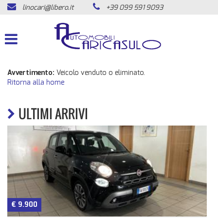
linocari@libero.it
+39 099 591 9093
HOME
LISTA VEICOLI
ACQUISTIAMO USATO
Avvertimento:
Veicolo venduto o eliminato.
Ritorna alla home
ASSISTENZA
ULTIMI ARRIVI
CONTATTI
NEWS
AREA COMMERCIANTI
00
n.d.