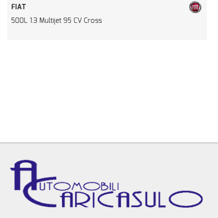
NISSAN
.3 Multijet 95 CV Cross
Qashqai M