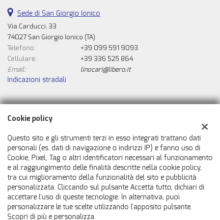
Sede di San Giorgio Ionico
Via Carducci, 33
74027 San Giorgio Ionico (TA)
Telefono:
+39 099 591 9093
Cellulare:
+39 336 525 864
Email:
linocari@libero.it
Indicazioni stradali
Dati fiscali:
Cookie policy
Automobili Caricasulo Snc
Via Carducci, 33, San Giorgio Ionico (TA)
Questo sito e gli strumenti terzi in esso integrati trattano dati
C.F/P.IVA:
02007050731
personali (es. dati di navigazione o indirizzi IP) e fanno uso di
Cookie, Pixel, Tag o altri identificatori necessari al funzionamento
Registro delle imprese:
TA
e al raggiungimento delle finalità descritte nella cookie policy,
tra cui miglioramento della funzionalità del sito e pubblicità
personalizzata. Cliccando sul pulsante Accetta tutto, dichiari di
accettare l'uso di queste tecnologie. In alternativa, puoi
personalizzare le tue scelte utilizzando l'apposito pulsante.
Scopri di più e personalizza.