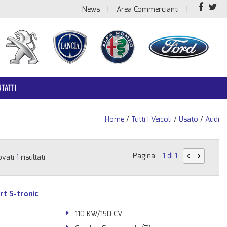
News
Area Commercianti
TATTI
Home
/
Tutti I Veicoli
/
Usato
/
Audi
Pagina:
1 di 1
ovati
1
risultati
rt S-tronic
110 KW/150 CV