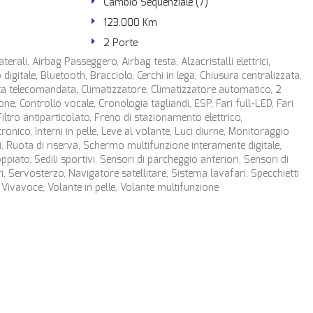
Cambio Sequenziale (7)
123.000 Km
2 Porte
terali, Airbag Passeggero, Airbag testa, Alzacristalli elettrici,
digitale, Bluetooth, Bracciolo, Cerchi in lega, Chiusura centralizzata,
ta telecomandata, Climatizzatore, Climatizzatore automatico, 2
one, Controllo vocale, Cronologia tagliandi, ESP, Fari full-LED, Fari
iltro antiparticolato, Freno di stazionamento elettrico,
ronico, Interni in pelle, Leve al volante, Luci diurne, Monitoraggio
, Ruota di riserva, Schermo multifunzione interamente digitale,
ppiato, Sedili sportivi, Sensori di parcheggio anteriori, Sensori di
, Servosterzo, Navigatore satellitare, Sistema lavafari, Specchietti
B, Vivavoce, Volante in pelle, Volante multifunzione