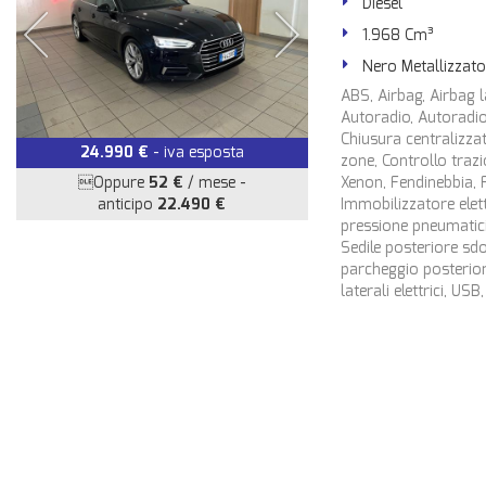
Diesel
1.968 Cm³
Nero Metallizzato
ABS, Airbag, Airbag la
Autoradio, Autoradio 
Chiusura centralizza
24.990 €
- iva esposta
zone, Controllo trazi
Oppure
52 €
/ mese
-
Xenon, Fendinebbia, F
anticipo
22.490 €
Immobilizzatore elett
pressione pneumatici
Sedile posteriore sdo
parcheggio posteriori
laterali elettrici, US