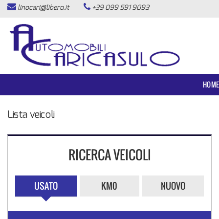
linocari@libero.it
+39 099 591 9093
HOME
LISTA VEICOLI
ACQUISTIAMO USATO
HOM
ASSISTENZA
Lista veicoli
CONTATTI
RICERCA VEICOLI
NEWS
USATO
KM0
NUOVO
AREA COMMERCIANTI