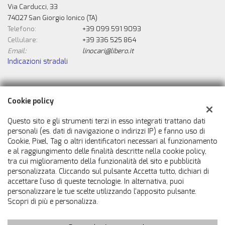
Via Carducci, 33
74027 San Giorgio Ionico (TA)
Telefono:
+39 099 591 9093
Cellulare:
+39 336 525 864
Email:
linocari@libero.it
Indicazioni stradali
Dati fiscali:
Cookie policy
Automobili Caricasulo Snc
Via Carducci, 33, San Giorgio Ionico (TA)
Questo sito e gli strumenti terzi in esso integrati trattano dati
C.F/P.IVA:
02007050731
personali (es. dati di navigazione o indirizzi IP) e fanno uso di
Cookie, Pixel, Tag o altri identificatori necessari al funzionamento
Registro delle imprese:
TA
e al raggiungimento delle finalità descritte nella cookie policy,
tra cui miglioramento della funzionalità del sito e pubblicità
personalizzata. Cliccando sul pulsante Accetta tutto, dichiari di
accettare l'uso di queste tecnologie. In alternativa, puoi
personalizzare le tue scelte utilizzando l'apposito pulsante.
Scopri di più e personalizza.