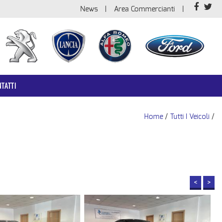
News
Area Commercianti
TATTI
Home
/
Tutti I Veicoli
/
<
>