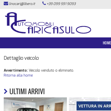
linocari@libero.it
+39 099 591 9093
HOME
LISTA VEICOLI
ACQUISTIAMO USATO
HOM
ASSISTENZA
Dettaglio veicolo
CONTATTI
Avvertimento:
Veicolo venduto o eliminato.
Ritorna alla home
NEWS
ULTIMI ARRIVI
AREA COMMERCIANTI