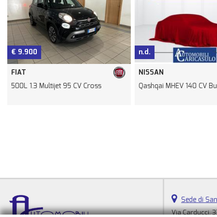
9.900
n.d.
AT
NISSAN
0L 1.3 Multijet 95 CV Cross
Qashqai MHEV 140 CV Business
Sede di San
Via Carducci, 3