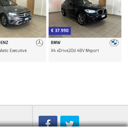
€ 37.990
€ 7.99
BMW
PEUGE
xecutive
X4 xDrive20d 48V Msport
208 1° 
Allure