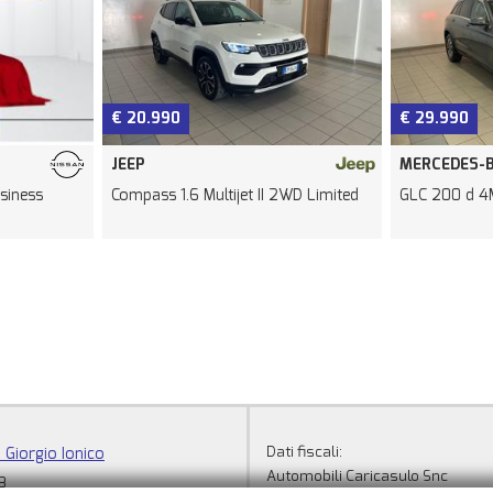
€ 20.990
€ 29.990
JEEP
MERCEDES-BENZ
Compass 1.6 Multijet II 2WD Limited
GLC 200 d 4Matic E
Dati fiscali:
 Giorgio Ionico
Automobili Caricasulo Snc
3