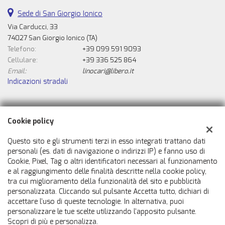
Sede di San Giorgio Ionico
Via Carducci, 33
74027 San Giorgio Ionico (TA)
Telefono:
+39 099 591 9093
Cellulare:
+39 336 525 864
Email:
linocari@libero.it
Indicazioni stradali
Dati fiscali:
Cookie policy
Automobili Caricasulo Snc
Via Carducci, 33, San Giorgio Ionico (TA)
Questo sito e gli strumenti terzi in esso integrati trattano dati
C.F/P.IVA:
02007050731
personali (es. dati di navigazione o indirizzi IP) e fanno uso di
Cookie, Pixel, Tag o altri identificatori necessari al funzionamento
Registro delle imprese:
TA
e al raggiungimento delle finalità descritte nella cookie policy,
tra cui miglioramento della funzionalità del sito e pubblicità
personalizzata. Cliccando sul pulsante Accetta tutto, dichiari di
accettare l'uso di queste tecnologie. In alternativa, puoi
personalizzare le tue scelte utilizzando l'apposito pulsante.
Scopri di più e personalizza.