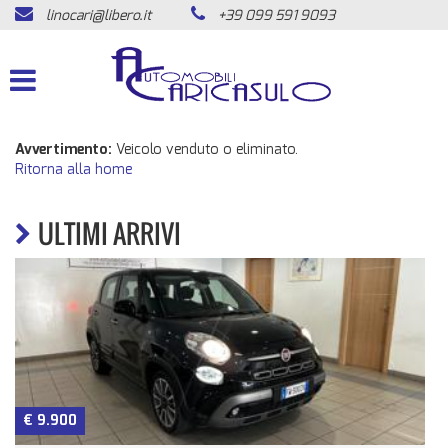
linocari@libero.it
+39 099 591 9093
HOME
LISTA VEICOLI
ACQUISTIAMO USATO
Avvertimento:
Veicolo venduto o eliminato.
Ritorna alla home
ASSISTENZA
ULTIMI ARRIVI
CONTATTI
NEWS
AREA COMMERCIANTI
€ 9.900
n