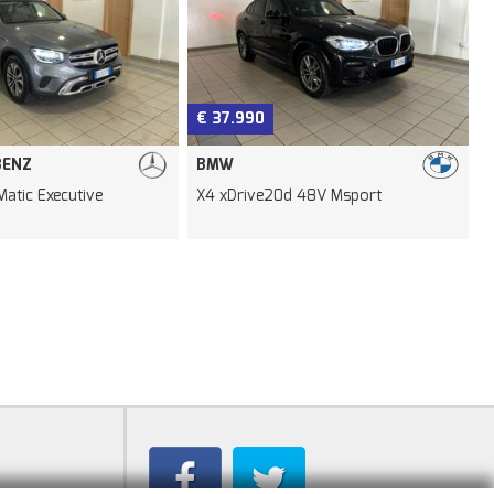
€ 37.990
BENZ
BMW
atic Executive
X4 xDrive20d 48V Msport
2
A