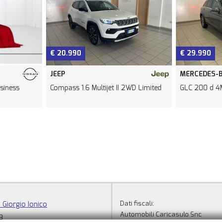
€ 20.990
€ 29.990
JEEP
MERCEDES-
siness
Compass 1.6 Multijet II 2WD Limited
GLC 200 d 4M
Dati fiscali:
 Giorgio Ionico
Automobili Caricasulo Snc
3