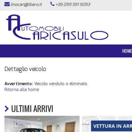
linocari@libero.it
+39 099 591 9093
HOME
LISTA VEICOLI
ACQUISTIAMO USATO
HOM
ASSISTENZA
Dettaglio veicolo
CONTATTI
Avvertimento:
Veicolo venduto o eliminato.
Ritorna alla home
NEWS
ULTIMI ARRIVI
AREA COMMERCIANTI