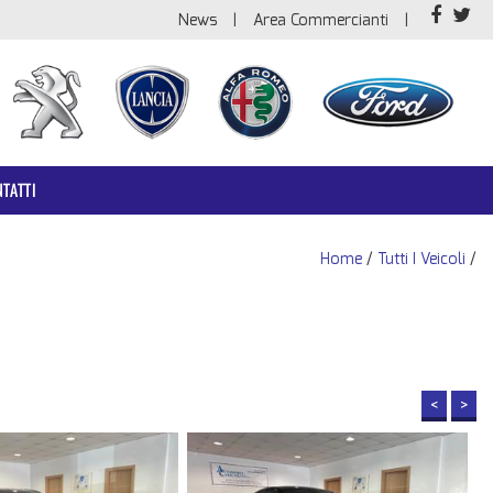
News
Area Commercianti
TATTI
Home
/
Tutti I Veicoli
/
<
>