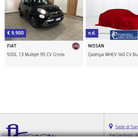
€ 9.900
n.d.
FIAT
NISSAN
500L 1.3 Multijet 95 CV Cross
Qashqai MHEV 140 CV Bu
Sede di San
Via Carducci, 3