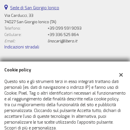
Sede di San Giorgio Ionico
Via Carducci, 33
74027 San Giorgio Ionico (TA)
Telefono:
+39 099 591 9093
Cellulare:
+39 336 525 864
Email:
linocari@libero.it
Indicazioni stradali
Dati fiscali:
Cookie policy
Automobili Caricasulo Snc
Via Carducci, 33, San Giorgio Ionico (TA)
Questo sito e gli strumenti terzi in esso integrati trattano dati
C.F/P.IVA:
02007050731
personali (es. dati di navigazione o indirizzi IP) e fanno uso di
Cookie, Pixel, Tag o altri identificatori necessari al funzionamento
Registro delle imprese:
TA
e al raggiungimento delle finalità descritte nella cookie policy,
tra cui miglioramento della funzionalità del sito e pubblicità
personalizzata. Cliccando sul pulsante Accetta tutto, dichiari di
accettare l'uso di queste tecnologie. In alternativa, puoi
personalizzare le tue scelte utilizzando l'apposito pulsante.
Scopri di più e personalizza.