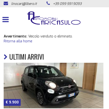
linocari@libero.it
+39 099 591 9093
HOME
LISTA VEICOLI
ACQUISTIAMO USATO
Avvertimento:
Veicolo venduto o eliminato.
Ritorna alla home
ASSISTENZA
ULTIMI ARRIVI
CONTATTI
NEWS
AREA COMMERCIANTI
€ 9.900
n