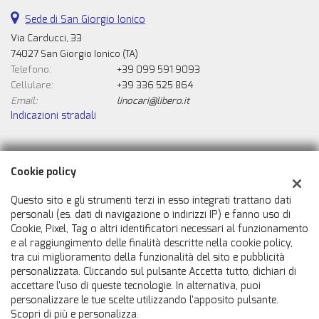
Sede di San Giorgio Ionico
Via Carducci, 33
74027 San Giorgio Ionico (TA)
Telefono:
+39 099 591 9093
Cellulare:
+39 336 525 864
Email:
linocari@libero.it
Indicazioni stradali
Dati fiscali:
Cookie policy
Automobili Caricasulo Snc
Via Carducci, 33, San Giorgio Ionico (TA)
Questo sito e gli strumenti terzi in esso integrati trattano dati
C.F/P.IVA:
02007050731
personali (es. dati di navigazione o indirizzi IP) e fanno uso di
Cookie, Pixel, Tag o altri identificatori necessari al funzionamento
Registro delle imprese:
TA
e al raggiungimento delle finalità descritte nella cookie policy,
tra cui miglioramento della funzionalità del sito e pubblicità
personalizzata. Cliccando sul pulsante Accetta tutto, dichiari di
accettare l'uso di queste tecnologie. In alternativa, puoi
personalizzare le tue scelte utilizzando l'apposito pulsante.
Scopri di più e personalizza.