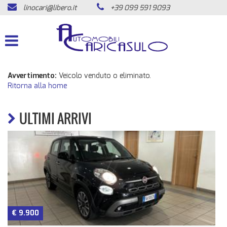
linocari@libero.it
+39 099 591 9093
HOME
LISTA VEICOLI
ACQUISTIAMO USATO
Avvertimento:
Veicolo venduto o eliminato.
Ritorna alla home
ASSISTENZA
ULTIMI ARRIVI
CONTATTI
NEWS
AREA COMMERCIANTI
€ 9.900
n