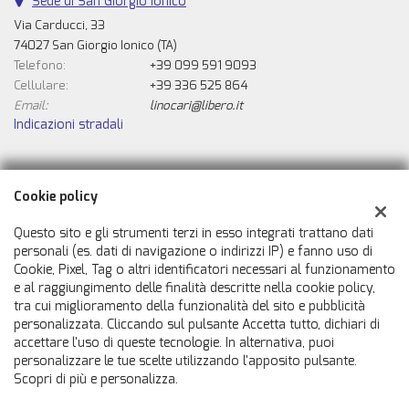
Sede di San Giorgio Ionico
Via Carducci, 33
74027 San Giorgio Ionico (TA)
Telefono:
+39 099 591 9093
Cellulare:
+39 336 525 864
Email:
linocari@libero.it
Indicazioni stradali
Dati fiscali:
Cookie policy
Automobili Caricasulo Snc
Via Carducci, 33, San Giorgio Ionico (TA)
Questo sito e gli strumenti terzi in esso integrati trattano dati
C.F/P.IVA:
02007050731
personali (es. dati di navigazione o indirizzi IP) e fanno uso di
Cookie, Pixel, Tag o altri identificatori necessari al funzionamento
Registro delle imprese:
TA
e al raggiungimento delle finalità descritte nella cookie policy,
tra cui miglioramento della funzionalità del sito e pubblicità
personalizzata. Cliccando sul pulsante Accetta tutto, dichiari di
accettare l'uso di queste tecnologie. In alternativa, puoi
personalizzare le tue scelte utilizzando l'apposito pulsante.
Scopri di più e personalizza.